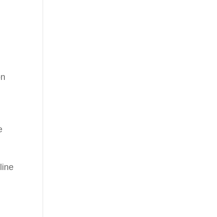
on
e
line