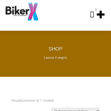
0

SHOP
Lascia il segno
Visualizzazione di 7 risultati