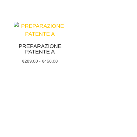
a
€259.00
PREPARAZIONE
PATENTE A
Fascia
€
289.00
-
€
450.00
di
prezzo:
da
€289.00
a
€450.00