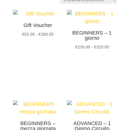
Gift Voucher
BEGINNERS – 1
Fascia
€
50.00
-
€
300.00
giorno
di
Fascia
€
239.00
-
€
329.00
prezzo:
di
da
prezzo:
€50.00
da
a
€239.00
€300.00
a
€329.00
BEGINNERS –
ADVANCED – 1
mezza giornata
Giorno Circuito