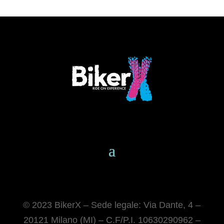
© 2023 BikerX – Sede legale: Via Dante, 4 –
20121 Milano (MI) – C.F/P.I. 10630290962 –