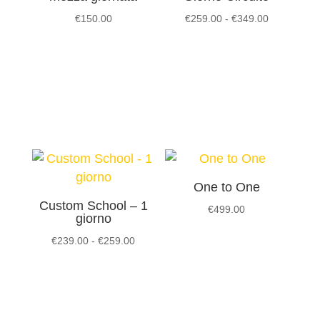
Fascia
€
150.00
€
259.00
-
€
349.00
di
prezzo:
da
€259.00
a
€349.00
One to One
Custom School – 1
€
499.00
giorno
Fascia
€
239.00
-
€
259.00
di
prezzo:
da
€239.00